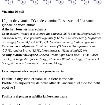
Vitamine D3 et E
L'ajout de vitamine D3 et de vitamine E est essentiel à la santé
globale de votre animal.
Afficher tous les ingrédients
Composition:
Viande et sous-produits animaux (26 % poulet), légumes (26 %
pomme de terre), sous-produits végétaux (4,65 % FOS), semences (7 % graines
de courge), levure (4,65 % MOS, 2,35 % bêta-glucanes), huiles et graisses.
Constituants analytiques:
Protéines brutes (21 %), matières grasses brutes
(5,5 %), cendres brutes (12 %), fibres brutes (1 %), humidité (22 %)
Additifs nutritionnels (par 2 Chews):
Probiotique Lacto Bacilli (4 milliards
d'UFC), mélange d'enzymes (25 mg), vitamine B8/biotine (1 µg), vitamine D3
(2 UI), vitamine E (α-tocophérol acétate, 14 µg)
Les composants de chaque Chew peuvent varier.
Facilite la digestion et stabilise la flore intestinale
Profite dès aujourd'hui de notre offre de lancement et aide ton petit
protégé !
Facilite la digestion et stabilise la flore intestinale