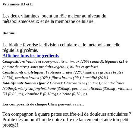
Vitamines D3 et E
Les deux vitamines jouent un
rôle majeur au niveau du
métabolisme
osseux et de la membrane cellulaire.
Biotine
La biotine favorise la division cellulaire et le métabolisme, elle
régule la glycémie.
Afficher tous les ingrédients
Composition:
Viande et sous-produits animaux (26% canard), légumes (21%
pomme de terre), sous-produits végétaux, huiles et graisses
Constituants analytiques:
Protéines brutes (22%), matières grasses brutes
(4,5%), cendres brutes (10%), fibres brutes (1%), humidité (20%)
Additifs nutritionnels (par 2 Chews):
Glucosamine (550mg), chondroïtines
(350mg), méthylsulfonylméthane (350mg), perna canaliculus (350mg), vitamine
D3 (0,03 µg), vitamine E (0,10mg), biotine (0,70 µg).
Les composants de chaque Chew peuvent varier.
Ton compagnon à quatre pattes souffre-t-il de douleurs articulaires ?
Profite dès aujourd'hui de notre offre de lancement et aide ton petit
protégé!