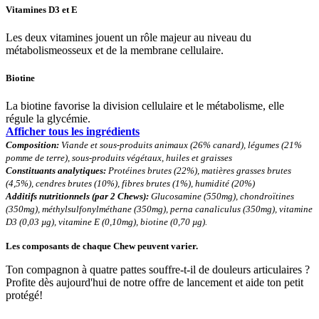
Vitamines D3 et E
Les deux vitamines jouent un
rôle majeur au niveau du
métabolisme
osseux et de la membrane cellulaire.
Biotine
La biotine favorise la division cellulaire et le métabolisme, elle
régule la glycémie.
Afficher tous les ingrédients
Composition:
Viande et sous-produits animaux (26% canard), légumes (21%
pomme de terre), sous-produits végétaux, huiles et graisses
Constituants analytiques:
Protéines brutes (22%), matières grasses brutes
(4,5%), cendres brutes (10%), fibres brutes (1%), humidité (20%)
Additifs nutritionnels (par 2 Chews):
Glucosamine (550mg), chondroïtines
(350mg), méthylsulfonylméthane (350mg), perna canaliculus (350mg), vitamine
D3 (0,03 µg), vitamine E (0,10mg), biotine (0,70 µg).
Les composants de chaque Chew peuvent varier.
Ton compagnon à quatre pattes souffre-t-il de douleurs articulaires ?
Profite dès aujourd'hui de notre offre de lancement et aide ton petit
protégé!